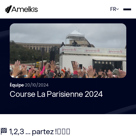
Panneau de gestion des cookies
FR
Équipe
·
20/10/2024
Course La Parisienne 2024
🏁 1,2,3 … partez !🏃🏻‍♀️