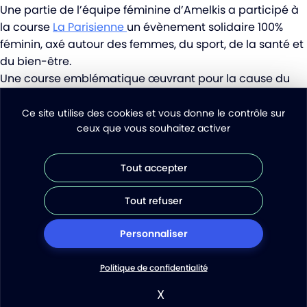
Une partie de l’équipe féminine d’Amelkis a participé à
la course
La Parisienne
un évènement solidaire 100%
féminin, axé autour des femmes, du sport, de la santé et
du bien-être.
Une course emblématique œuvrant pour la cause du
cancer du sein.🎀
Voir le post LinkedIn
Ce site utilise des cookies et vous donne le contrôle sur
ceux que vous souhaitez activer
Tout accepter
Piloter avec clarté.
Tout refuser
Décider avec impact.
Demander une démo
Personnaliser
Suivez-nous sur les réseaux
Politique de confidentialité
Remonter en haut de page
© 2026 Amelkis
X
Masquer le bandeau de