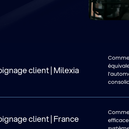
Comment
équival
gnage client | Milexia
l’autom
consolid
Commen
gnage client | France
efficac
système