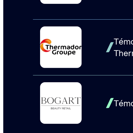
Témoi
Ther
Témoi