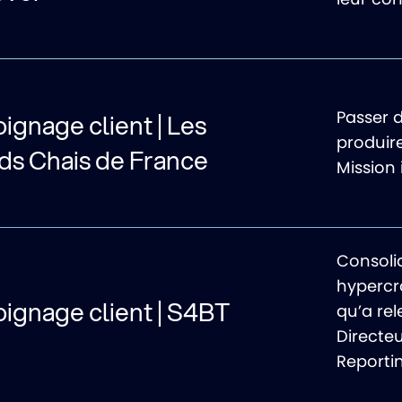
Passer d
gnage client | Les
produire
ds Chais de France
Mission 
Consoli
hypercro
ignage client | S4BT
qu’a re
Directe
Reporti