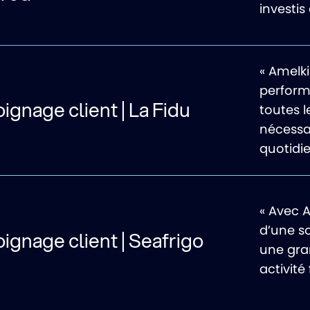
investis
« Amelki
performa
gnage client | La Fidu
toutes l
nécessai
quotidi
« Avec 
d’une s
gnage client | Seafrigo
une gra
activité