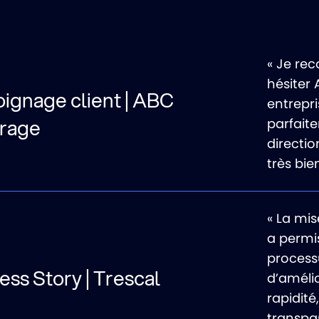
« Je re
hésiter 
ignage client | ABC
entrepri
trage
parfait
directio
très bie
« La mis
a permi
processu
ss Story | Trescal
d’amélio
rapidité,
transpa