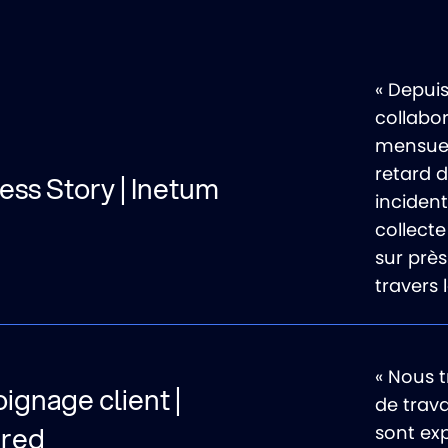
« Depuis
collabor
mensuel
retard 
ss Story | Inetum
inciden
collect
sur près
travers
« Nous t
gnage client |
de trava
red
sont ex