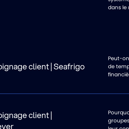
dans le
Peut-on
gnage client | Seafrigo
de temp
financiè
Pourquo
gnage client |
groupes 
ever
leur con