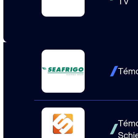
TV
Témoi
Témoi
Schi