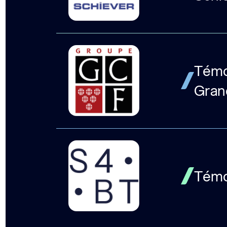
Témoi
Gran
Témo