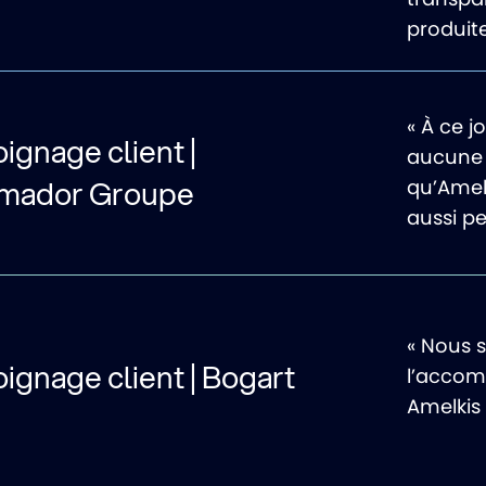
produite
« À ce j
gnage client |
aucune 
mador Groupe
qu’Amel
aussi p
« Nous 
gnage client | Bogart
l’accom
Amelkis 