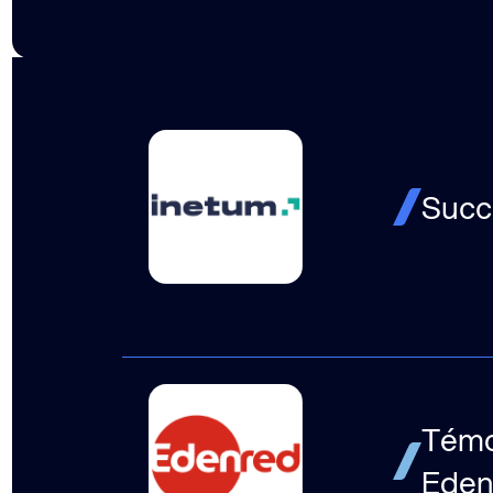
Succe
Témoi
Eden