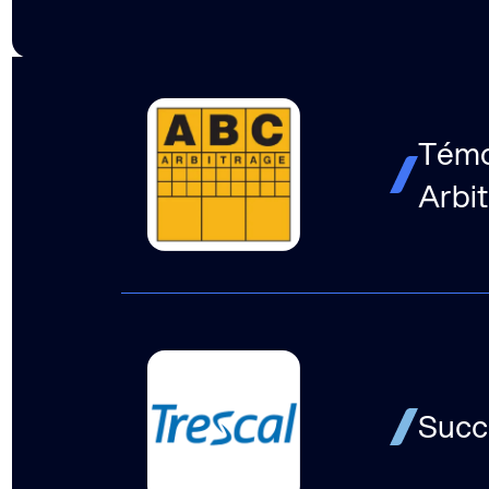
Témo
Arbi
Succe