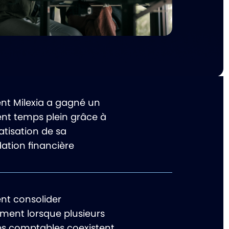
 Milexia a gagné un
ent temps plein grâce à
atisation de sa
ation financière
t consolider
ement lorsque plusieurs
s comptables coexistent