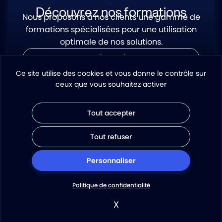
Découvrez nos formations
Nous proposons à nos clients une gamme de
formations spécialisées pour une utilisation
optimale de nos solutions.
Nos formations
Ce site utilise des cookies et vous donne le contrôle sur
ceux que vous souhaitez activer
Tout accepter
Piloter avec clarté.
Tout refuser
Décider avec impact.
Demander une démo
Personnaliser
Suivez-nous sur les réseaux
Politique de confidentialité
Remonter en haut de page
© 2026 Amelkis
X
Masquer le bandeau de